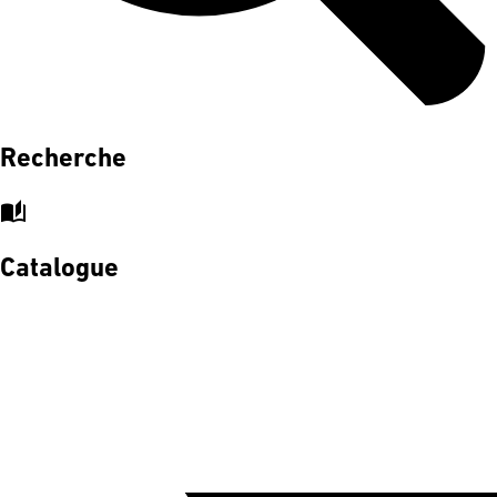
Recherche
auto_stories
Catalogue