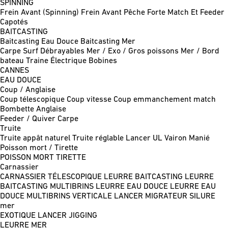
SPINNING
Frein Avant (Spinning)
Frein Avant Pêche Forte
Match Et Feeder
Capotés
BAITCASTING
Baitcasting Eau Douce
Baitcasting Mer
Carpe
Surf
Débrayables
Mer / Exo / Gros poissons
Mer / Bord
bateau
Traine
Électrique
Bobines
CANNES
EAU DOUCE
Coup / Anglaise
Coup télescopique
Coup vitesse
Coup emmanchement match
Bombette
Anglaise
Feeder / Quiver
Carpe
Truite
Truite appât naturel
Truite réglable
Lancer UL
Vairon Manié
Poisson mort / Tirette
POISSON MORT
TIRETTE
Carnassier
CARNASSIER TÉLESCOPIQUE
LEURRE BAITCASTING
LEURRE
BAITCASTING MULTIBRINS
LEURRE EAU DOUCE
LEURRE EAU
DOUCE MULTIBRINS
VERTICALE
LANCER MIGRATEUR
SILURE
mer
EXOTIQUE LANCER
JIGGING
LEURRE MER