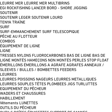
LEURRE MER
LEURRE MER MULTIBRINS
EGI
ROCKFISHING
LANCER BORD - SHORE JIGGING
SOUTENIR
SOUTENIR LEGER
SOUTENIR LOURD
TENYA
TRAÎNE
SURF
SURF-EMMANCHEMENT
SURF TELESCOPIQUE
PÊCHE AU FLOTTEUR
COMBOS
ÉQUIPEMENT DE LIGNE
LIGNE
TRESSES
NYLONS
FLUOROCARBONES
BAS DE LIGNE
BAS DE
LIGNE MONTÉS
HAMEÇONS NON MONTÉS
PERLES
STOP FLOAT
ÉMERILLONS
ÉMERILLONS A AGRAFE
AGRAFES
ANNEAUX /
SLEEVES / BULLES / BOMBETTES
FEEDERS
LEURRES
LEURRES POISSONS NAGEURS
LEURRES METALLIQUES
LEURRES SOUPLES
TÊTES PLOMBEES
JIGS
TURLUTTES
EQUIPEMENT DU PÊCHEUR
WADERS ET CHAUSSURES
HABILLEMENT
Vêtements
LUNETTES
OUTILS DU PÊCHEUR