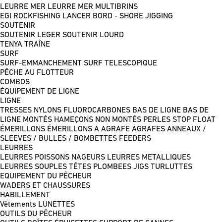
LEURRE MER
LEURRE MER MULTIBRINS
EGI
ROCKFISHING
LANCER BORD - SHORE JIGGING
SOUTENIR
SOUTENIR LEGER
SOUTENIR LOURD
TENYA
TRAÎNE
SURF
SURF-EMMANCHEMENT
SURF TELESCOPIQUE
PÊCHE AU FLOTTEUR
COMBOS
ÉQUIPEMENT DE LIGNE
LIGNE
TRESSES
NYLONS
FLUOROCARBONES
BAS DE LIGNE
BAS DE
LIGNE MONTÉS
HAMEÇONS NON MONTÉS
PERLES
STOP FLOAT
ÉMERILLONS
ÉMERILLONS A AGRAFE
AGRAFES
ANNEAUX /
SLEEVES / BULLES / BOMBETTES
FEEDERS
LEURRES
LEURRES POISSONS NAGEURS
LEURRES METALLIQUES
LEURRES SOUPLES
TÊTES PLOMBEES
JIGS
TURLUTTES
EQUIPEMENT DU PÊCHEUR
WADERS ET CHAUSSURES
HABILLEMENT
Vêtements
LUNETTES
OUTILS DU PÊCHEUR