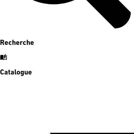
Recherche
auto_stories
Catalogue