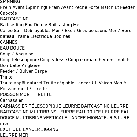
SPINNING
Frein Avant (Spinning)
Frein Avant Pêche Forte
Match Et Feeder
Capotés
BAITCASTING
Baitcasting Eau Douce
Baitcasting Mer
Carpe
Surf
Débrayables
Mer / Exo / Gros poissons
Mer / Bord
bateau
Traine
Électrique
Bobines
CANNES
EAU DOUCE
Coup / Anglaise
Coup télescopique
Coup vitesse
Coup emmanchement match
Bombette
Anglaise
Feeder / Quiver
Carpe
Truite
Truite appât naturel
Truite réglable
Lancer UL
Vairon Manié
Poisson mort / Tirette
POISSON MORT
TIRETTE
Carnassier
CARNASSIER TÉLESCOPIQUE
LEURRE BAITCASTING
LEURRE
BAITCASTING MULTIBRINS
LEURRE EAU DOUCE
LEURRE EAU
DOUCE MULTIBRINS
VERTICALE
LANCER MIGRATEUR
SILURE
mer
EXOTIQUE LANCER
JIGGING
LEURRE MER