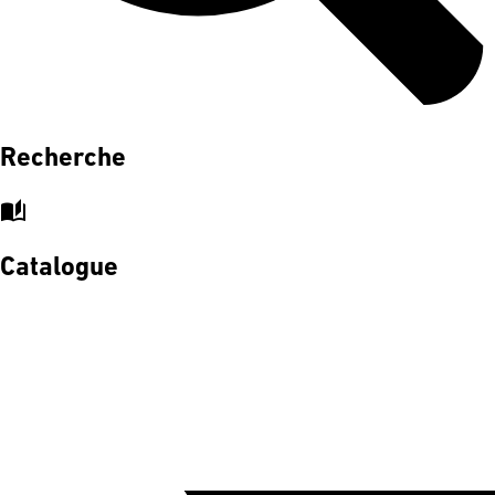
Recherche
auto_stories
Catalogue