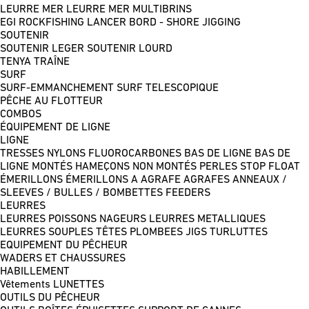
LEURRE MER
LEURRE MER MULTIBRINS
EGI
ROCKFISHING
LANCER BORD - SHORE JIGGING
SOUTENIR
SOUTENIR LEGER
SOUTENIR LOURD
TENYA
TRAÎNE
SURF
SURF-EMMANCHEMENT
SURF TELESCOPIQUE
PÊCHE AU FLOTTEUR
COMBOS
ÉQUIPEMENT DE LIGNE
LIGNE
TRESSES
NYLONS
FLUOROCARBONES
BAS DE LIGNE
BAS DE
LIGNE MONTÉS
HAMEÇONS NON MONTÉS
PERLES
STOP FLOAT
ÉMERILLONS
ÉMERILLONS A AGRAFE
AGRAFES
ANNEAUX /
SLEEVES / BULLES / BOMBETTES
FEEDERS
LEURRES
LEURRES POISSONS NAGEURS
LEURRES METALLIQUES
LEURRES SOUPLES
TÊTES PLOMBEES
JIGS
TURLUTTES
EQUIPEMENT DU PÊCHEUR
WADERS ET CHAUSSURES
HABILLEMENT
Vêtements
LUNETTES
OUTILS DU PÊCHEUR