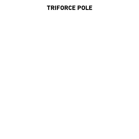
TRIFORCE POLE
#DaiwaFrance
S'inscrire