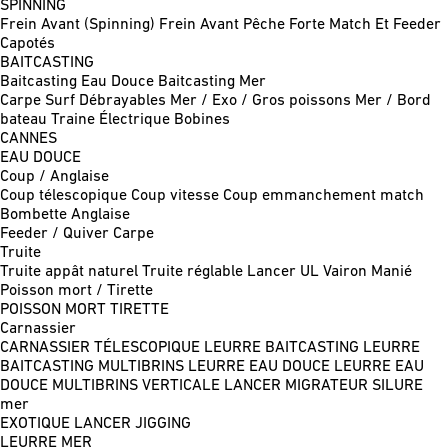
SPINNING
Frein Avant (Spinning)
Frein Avant Pêche Forte
Match Et Feeder
Capotés
BAITCASTING
Baitcasting Eau Douce
Baitcasting Mer
Carpe
Surf
Débrayables
Mer / Exo / Gros poissons
Mer / Bord
bateau
Traine
Électrique
Bobines
CANNES
EAU DOUCE
Coup / Anglaise
Coup télescopique
Coup vitesse
Coup emmanchement match
Bombette
Anglaise
Feeder / Quiver
Carpe
Truite
Truite appât naturel
Truite réglable
Lancer UL
Vairon Manié
Poisson mort / Tirette
POISSON MORT
TIRETTE
Carnassier
CARNASSIER TÉLESCOPIQUE
LEURRE BAITCASTING
LEURRE
BAITCASTING MULTIBRINS
LEURRE EAU DOUCE
LEURRE EAU
DOUCE MULTIBRINS
VERTICALE
LANCER MIGRATEUR
SILURE
mer
EXOTIQUE LANCER
JIGGING
LEURRE MER