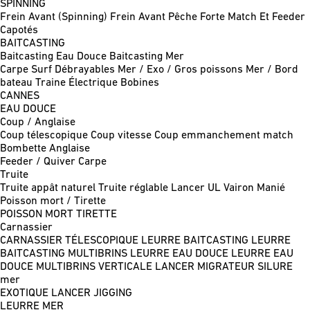
SPINNING
Frein Avant (Spinning)
Frein Avant Pêche Forte
Match Et Feeder
Capotés
BAITCASTING
Baitcasting Eau Douce
Baitcasting Mer
Carpe
Surf
Débrayables
Mer / Exo / Gros poissons
Mer / Bord
bateau
Traine
Électrique
Bobines
CANNES
EAU DOUCE
Coup / Anglaise
Coup télescopique
Coup vitesse
Coup emmanchement match
Bombette
Anglaise
Feeder / Quiver
Carpe
Truite
Truite appât naturel
Truite réglable
Lancer UL
Vairon Manié
Poisson mort / Tirette
POISSON MORT
TIRETTE
Carnassier
CARNASSIER TÉLESCOPIQUE
LEURRE BAITCASTING
LEURRE
BAITCASTING MULTIBRINS
LEURRE EAU DOUCE
LEURRE EAU
DOUCE MULTIBRINS
VERTICALE
LANCER MIGRATEUR
SILURE
mer
EXOTIQUE LANCER
JIGGING
LEURRE MER