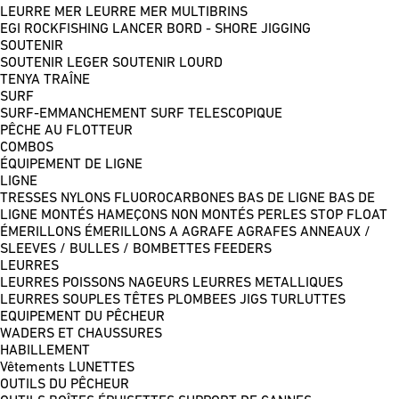
LEURRE MER
LEURRE MER MULTIBRINS
EGI
ROCKFISHING
LANCER BORD - SHORE JIGGING
SOUTENIR
SOUTENIR LEGER
SOUTENIR LOURD
TENYA
TRAÎNE
SURF
SURF-EMMANCHEMENT
SURF TELESCOPIQUE
PÊCHE AU FLOTTEUR
COMBOS
ÉQUIPEMENT DE LIGNE
LIGNE
TRESSES
NYLONS
FLUOROCARBONES
BAS DE LIGNE
BAS DE
LIGNE MONTÉS
HAMEÇONS NON MONTÉS
PERLES
STOP FLOAT
ÉMERILLONS
ÉMERILLONS A AGRAFE
AGRAFES
ANNEAUX /
SLEEVES / BULLES / BOMBETTES
FEEDERS
LEURRES
LEURRES POISSONS NAGEURS
LEURRES METALLIQUES
LEURRES SOUPLES
TÊTES PLOMBEES
JIGS
TURLUTTES
EQUIPEMENT DU PÊCHEUR
WADERS ET CHAUSSURES
HABILLEMENT
Vêtements
LUNETTES
OUTILS DU PÊCHEUR