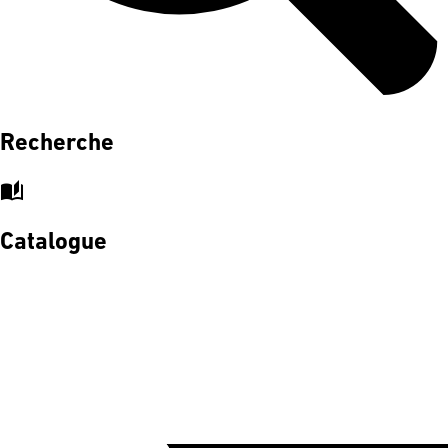
Recherche
auto_stories
Catalogue