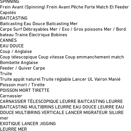
SPINNING
Frein Avant (Spinning)
Frein Avant Pêche Forte
Match Et Feeder
Capotés
BAITCASTING
Baitcasting Eau Douce
Baitcasting Mer
Carpe
Surf
Débrayables
Mer / Exo / Gros poissons
Mer / Bord
bateau
Traine
Électrique
Bobines
CANNES
EAU DOUCE
Coup / Anglaise
Coup télescopique
Coup vitesse
Coup emmanchement match
Bombette
Anglaise
Feeder / Quiver
Carpe
Truite
Truite appât naturel
Truite réglable
Lancer UL
Vairon Manié
Poisson mort / Tirette
POISSON MORT
TIRETTE
Carnassier
CARNASSIER TÉLESCOPIQUE
LEURRE BAITCASTING
LEURRE
BAITCASTING MULTIBRINS
LEURRE EAU DOUCE
LEURRE EAU
DOUCE MULTIBRINS
VERTICALE
LANCER MIGRATEUR
SILURE
mer
EXOTIQUE LANCER
JIGGING
LEURRE MER