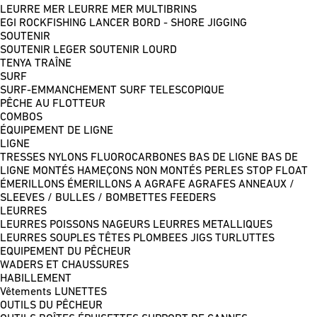
LEURRE MER
LEURRE MER MULTIBRINS
EGI
ROCKFISHING
LANCER BORD - SHORE JIGGING
SOUTENIR
SOUTENIR LEGER
SOUTENIR LOURD
TENYA
TRAÎNE
SURF
SURF-EMMANCHEMENT
SURF TELESCOPIQUE
PÊCHE AU FLOTTEUR
COMBOS
ÉQUIPEMENT DE LIGNE
LIGNE
TRESSES
NYLONS
FLUOROCARBONES
BAS DE LIGNE
BAS DE
LIGNE MONTÉS
HAMEÇONS NON MONTÉS
PERLES
STOP FLOAT
ÉMERILLONS
ÉMERILLONS A AGRAFE
AGRAFES
ANNEAUX /
SLEEVES / BULLES / BOMBETTES
FEEDERS
LEURRES
LEURRES POISSONS NAGEURS
LEURRES METALLIQUES
LEURRES SOUPLES
TÊTES PLOMBEES
JIGS
TURLUTTES
EQUIPEMENT DU PÊCHEUR
WADERS ET CHAUSSURES
HABILLEMENT
Vêtements
LUNETTES
OUTILS DU PÊCHEUR