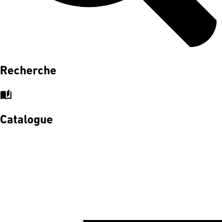
Recherche
auto_stories
Catalogue